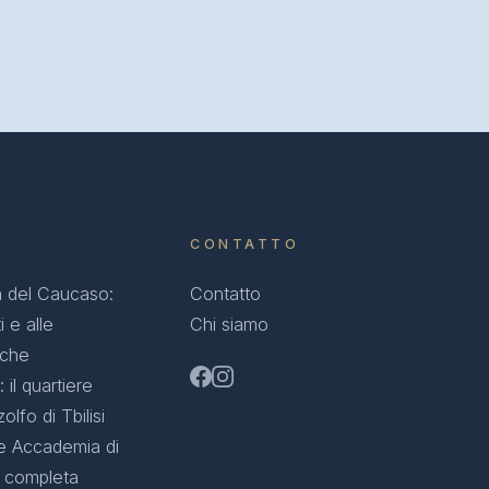
CONTATTO
 del Caucaso:
Contatto
i e alle
Chi siamo
iche
 il quartiere
olfo di Tbilisi
e Accademia di
a completa