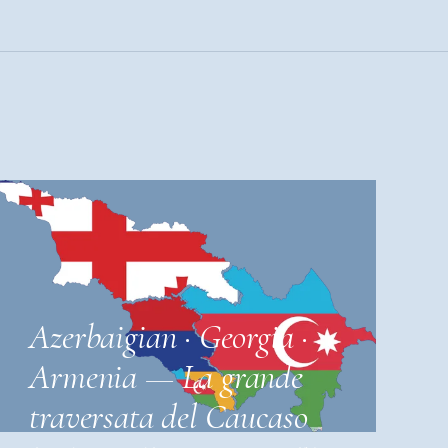
Azerbaigian · Georgia ·
Armenia — La grande
traversata del Caucaso