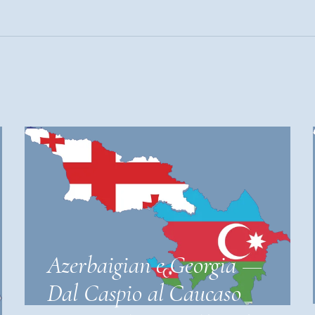
Azerbaigian e Georgia —
Dal Caspio al Caucaso