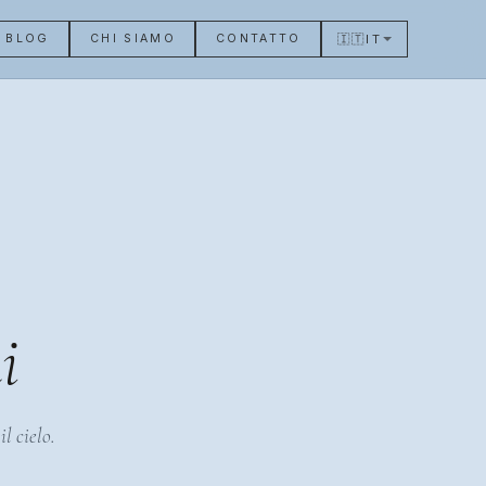
🇮🇹
IT
BLOG
CHI SIAMO
CONTATTO
i
l cielo.