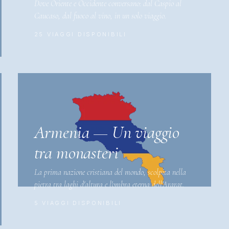
Dove Oriente e Occidente conversano: dal Caspio al
Caucaso, dal fuoco al vino, in un solo viaggio.
25 VIAGGI DISPONIBILI
Armenia — Un viaggio
tra monasteri
La prima nazione cristiana del mondo, scolpita nella
pietra tra laghi d'altura e l'ombra eterna dell'Ararat.
5 VIAGGI DISPONIBILI