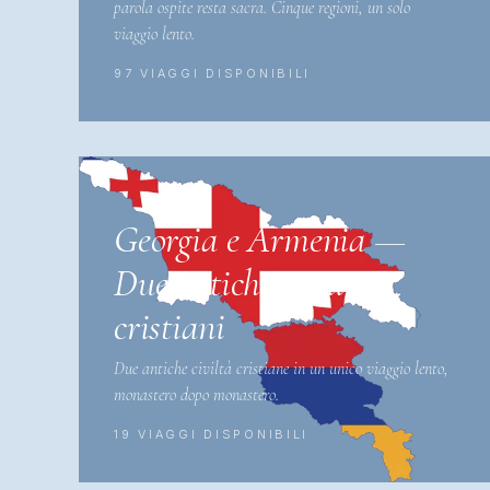
parola ospite resta sacra. Cinque regioni, un solo
viaggio lento.
97 VIAGGI DISPONIBILI
Georgia e Armenia —
Due antichi regni
cristiani
Due antiche civiltà cristiane in un unico viaggio lento,
monastero dopo monastero.
19 VIAGGI DISPONIBILI