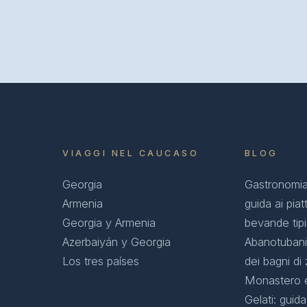
VIAGGI NEL CAUCASO
BLOG
Georgia
Gastronomia
Armenia
guida ai piatt
Georgia y Armenia
bevande tip
Azerbaiyán y Georgia
Abanotubani:
Los tres países
dei bagni di z
Monastero 
Gelati: guid