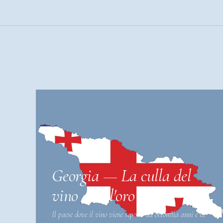
Georgia — La culla del
vino e dell'oro
Il paese dove il vino viene sepolto da ottomila anni e la