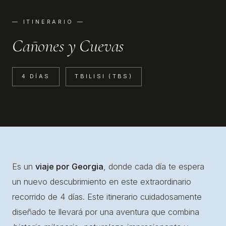
— ITINERARIO —
Cañones y Cuevas
4 DÍAS
TBILISI (TBS)
Es un
viaje por Georgia
, donde cada día te espera
un nuevo descubrimiento en este extraordinario
recorrido de 4 días. Este itinerario cuidadosamente
diseñado te llevará por una aventura que combina