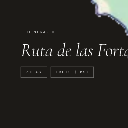
— ITINERARIO —
Ruta de las Fort
7 DÍAS
TBILISI (TBS)