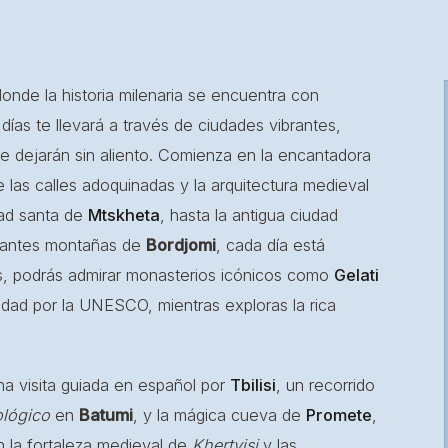
donde la historia milenaria se encuentra con
 días te llevará a través de ciudades vibrantes,
te dejarán sin aliento. Comienza en la encantadora
e las calles adoquinadas y la arquitectura medieval
dad santa de
Mtskheta
, hasta la antigua ciudad
onantes montañas de
Bordjomi
, cada día está
, podrás admirar monasterios icónicos como
Gelati
idad por la UNESCO, mientras exploras la rica
a visita guiada en español por
Tbilisi
, un recorrido
lógico
en
Batumi
, y la mágica cueva de
Promete
,
n la fortaleza medieval de
Khertvisi
y las