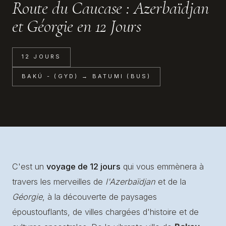
Route du Caucase : Azerbaïdjan
et Géorgie en 12 Jours
12 JOURS
BAKÚ - (GYD) → BATUMI (BUS)
C'est un
voyage de 12 jours
qui vous emmènera à
travers les merveilles de
l'Azerbaïdjan
et de la
Géorgie
, à la découverte de paysages
époustouflants, de villes chargées d'histoire et de