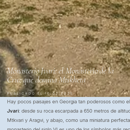
Monasterio Jvari: el Monasterio de la
Cruz que domina Mtskheta
PUBLICADO EL 10/02/2025
Hay pocos paisajes en Georgia tan poderosos como e
Jvari
: desde su roca escarpada a 650 metros de altitud
Mtkvari y Aragvi, y abajo, como una miniatura perfecta
monasterio del siglo VI es uno de los símbolos más re