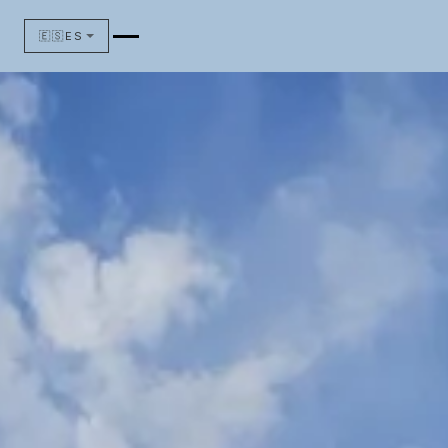
🇪🇸
ES