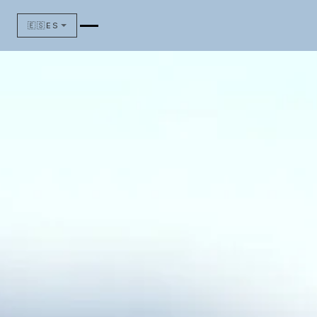
🇪🇸
ES