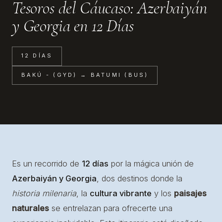
Tesoros del Cáucaso: Azerbaiyán
y Georgia en 12 Días
12 DÍAS
BAKÚ - (GYD) → BATUMI (BUS)
Es un recorrido de
12 días
por la mágica unión de
Azerbaiyán y Georgia
, dos destinos donde la
historia milenaria
, la
cultura vibrante
y los
paisajes
naturales
se entrelazan para ofrecerte una