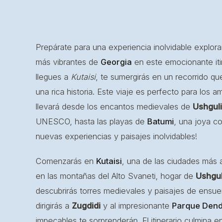
Prepárate para una experiencia inolvidable explor
más vibrantes de
Georgia
en este emocionante iti
llegues a
Kutaisi
, te sumergirás en un recorrido qu
una rica historia. Este viaje es perfecto para los a
llevará desde los encantos medievales de
Ushguli
UNESCO, hasta las playas de
Batumi
, una joya c
nuevas experiencias y paisajes inolvidables!
Comenzarás en
Kutaisi
, una de las ciudades más 
en las montañas del Alto Svaneti, hogar de
Ushgul
descubrirás torres medievales y paisajes de ens
dirigirás a
Zugdidi
y al impresionante
Parque Dend
impecables te sorprenderán. El itinerario culmina 