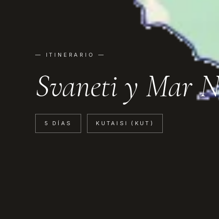
— ITINERARIO —
Svaneti y Mar N
5 DÍAS
KUTAISI (KUT)