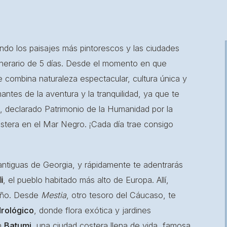
ando los paisajes más pintorescos y las ciudades
nerario de 5 días. Desde el momento en que
e combina naturaleza espectacular, cultura única y
mantes de la aventura y la tranquilidad, ya que te
, declarado Patrimonio de la Humanidad por la
ostera en el Mar Negro. ¡Cada día trae consigo
antiguas de Georgia, y rápidamente te adentrarás
i
, el pueblo habitado más alto de Europa. Allí,
ueño. Desde
Mestia
, otro tesoro del Cáucaso, te
rológico
, donde flora exótica y jardines
en
Batumi
, una ciudad costera llena de vida, famosa