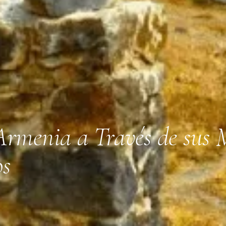
 Armenia a Través de sus
os
5